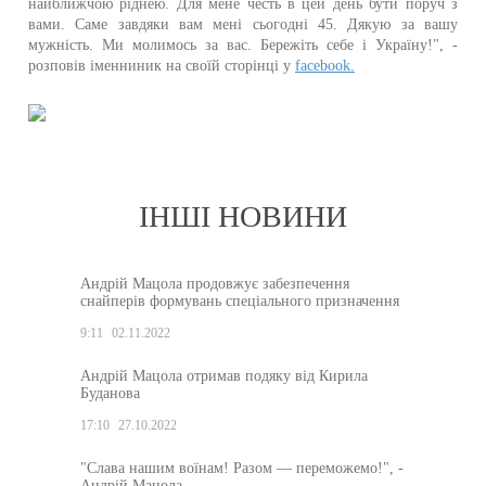
найближчою ріднею. Для мене честь в цей день бути поруч з
вами. Саме завдяки вам мені сьогодні 45. Дякую за вашу
мужність. Ми молимось за вас. Бережіть себе і Україну!", -
розповів іменниник на своїй сторінці у
facebook.
ІНШІ НОВИНИ
Андрій Мацола продовжує забезпечення
снайперів формувань спеціального призначення
9:11
02.11.2022
Андрій Мацола отримав подяку від Кирила
Буданова
17:10
27.10.2022
"Слава нашим воїнам! Разом — переможемо!", -
Андрій Мацола