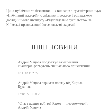
Цикл публічних та безкоштовних викладів з гуманітарних наук
«Публічний лекторій» є спільним проектом Громадського
дослідницького інституту «Відповідальне суспільство» та
Київської православної богословської академії.
ІНШІ НОВИНИ
Андрій Мацола продовжує забезпечення
снайперів формувань спеціального призначення
9:11
02.11.2022
Андрій Мацола отримав подяку від Кирила
Буданова
17:10
27.10.2022
"Слава нашим воїнам! Разом — переможемо!", -
Андрій Мацола