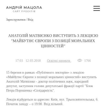
Зареєструватися / Вхід
АНАТОЛІЙ МАТВІЄНКО ВИСТУПИТЬ З ЛЕКЦІЄЮ
"МАЙБУТНЄ ЄВРОПИ З ПОЗИЦІЇ МОРАЛЬНИХ
ЦІННОСТЕЙ"
17:03
12.03.2018
Освітні проекти
1766
15 березня в рамках «Публічного лекторію» з лекцією
«Майбутнє Європи з позиції моральних цінностей» виступить
Анатолій Матвієнко - доктор політичних наук, народний
депутат, заступник голови депутатської фракції партії "Блок
Петра Порошенка «Солідарність".
Лекція відбудеться за адресою: Київ, вул. Трьохсвятительська, 6.
Початок заходу – о 19:00. Вхід вільний.