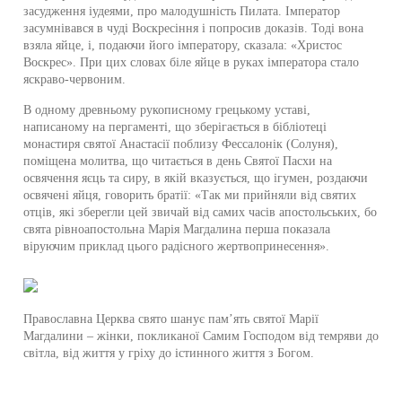
засудження іудеями, про малодушність Пилата. Імператор
засумнівався в чуді Воскресіння і попросив доказів. Тоді вона
взяла яйце, і, подаючи його імператору, сказала: «Христос
Воскрес». При цих словах біле яйце в руках імператора стало
яскраво-червоним.
В одному древньому рукописному грецькому уставі,
написаному на пергаменті, що зберігається в бібліотеці
монастиря святої Анастасії поблизу Фессалонік (Солуня),
поміщена молитва, що читається в день Святої Пасхи на
освячення яєць та сиру, в якій вказується, що ігумен, роздаючи
освячені яйця, говорить братії: «Так ми прийняли від святих
отців, які зберегли цей звичай від самих часів апостольських, бо
свята рівноапостольна Марія Магдалина перша показала
віруючим приклад цього радісного жертвопринесення».
Православна Церква свято шанує пам’ять святої Марії
Магдалини – жінки, покликаної Самим Господом від темряви до
світла, від життя у гріху до істинного життя з Богом.