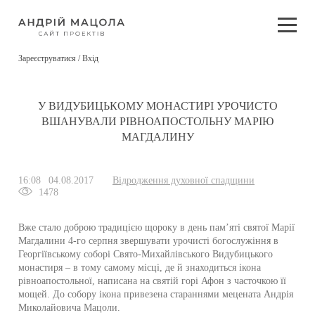
Зареєструватися / Вхід
У ВИДУБИЦЬКОМУ МОНАСТИРІ УРОЧИСТО
ВШАНУВАЛИ РІВНОАПОСТОЛЬНУ МАРІЮ
МАГДАЛИНУ
16:08
04.08.2017
Відродження духовної спадщини
1478
Вже стало доброю традицією щороку в день пам’яті святої Марії
Магдалини 4-го серпня звершувати урочисті богослужіння в
Георгіївському соборі Свято-Михайлівського Видубицького
монастиря – в тому самому місці,
де й знаходиться ікона
рівноапостольної, написана на святій горі Афон з часточкою її
мощей. До собору ікона привезена стараннями мецената ­Андрія
Миколайовича Мацоли.