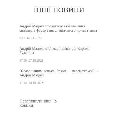
ІНШІ НОВИНИ
Андрій Мацола продовжує забезпечення
снайперів формувань спеціального призначення
9:11
02.11.2022
Андрій Мацола отримав подяку від Кирила
Буданова
17:10
27.10.2022
"Слава нашим воїнам! Разом — переможемо!", -
Андрій Мацола
11:10
14.10.2022
Переглянути інші
новини