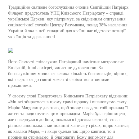
Традиційно святкове богослужіння очолив Святійший Патріарх
Філарет, предстоятель УПЦ Київського Патріархату – справді
української Церкви, яку підтримує, за свідченням опитування
соціологічної служби Центру Разумкова, понад 38% населення
України й яка в цей складний для країни час відстоює позиції
українців та державності.
Його Святості співслужив Патріарший намісник митрополит
Епіфаній, інші архієреї, численне духовенство. За
богослужінням молилася велика кількість богомольців, вірних,
які звертаюся до святої кожен зі своїми молитовними
проханнями.
У своєму слові Предстоятель Київського Патріархату відзначив:
«Ми всі збираємося в цьому храмі щороку і вшановуємо святу
Марію Магдалину для того, щоб знову нагадати собі приклад її
життя та надихнутися цим прикладом. Марія була грішницею,
але навернулася до Бога, покаялася і досягла святості, стала
рівною апостолам. І ми повинні каятися у гріхах, щиро каятися,
як каялася Марія, – і якщо будемо так щиро каятися, то й
прощення отримаємо, й благодатну Божу допомогу для