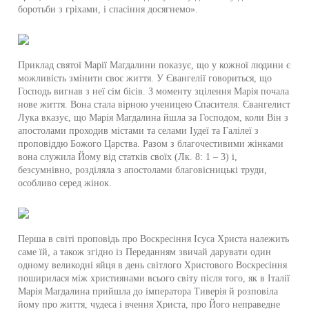
боротьби з гріхами, і спасіння досягнемо».
Приклад святої Марії Магдалини показує, що у кожної людини є
можливість змінити своє життя. У Євангелії говориться, що
Господь вигнав з неї сім бісів. З моменту зцілення Марія почала
нове життя. Вона стала вірною ученицею Спасителя. Євангелист
Лука вказує, що Марія Магдалина йшла за Господом, коли Він з
апостолами проходив містами та селами Іудеї та Галілеї з
проповіддю Божого Царства. Разом з благочестивими жінками
вона служила Йому від статків своїх (Лк. 8: 1 – 3) і,
безсумнівно, розділяла з апостолами благовісницькі труди,
особливо серед жінок.
Перша в світі проповідь про Воскресіння Ісуса Христа належить
саме їй, а також згідно із Переданням звичай дарувати один
одному великодні яйця в день світлого Христового Воскресіння
поширилася між християнами всього світу після того, як в Італії
Марія Магдалина прийшла до імператора Тиверія й розповіла
йому про життя, чудеса і вчення Христа, про Його неправедне