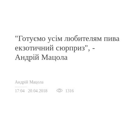
"Готуємо усім любителям пива
екзотичний сюрприз", -
Андрій Мацола
Андрій Мацола
17:04
20.04.2018
1316