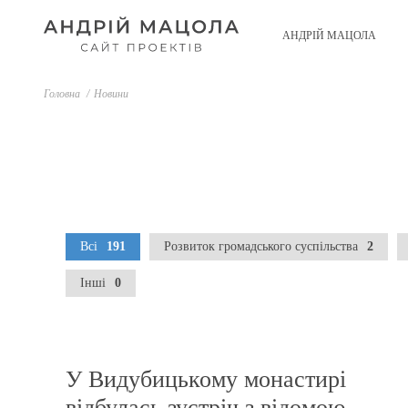
АНДРІЙ МАЦОЛА
Головна
/
Новини
Освітні проекти
Розвиток гр
суспі
Всі
191
Розвиток громадського суспільства
2
Інші
0
У Видубицькому монастирі
відбулась зустріч з відомою