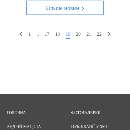
ин
Більше новин
1
..
17
18
19
20
21
22
ГОЛОВНА
ФОТОГАЛЕРЕЯ
АНДРІЙ МАЦОЛА
ПУБЛІКАЦІЇ У ЗМІ