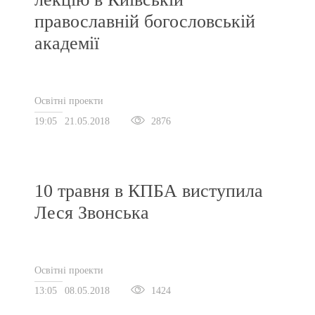
православній богословській
академії
Освітні проекти
19:05
21.05.2018
2876
10 травня в КПБА виступила
Леся Звонська
Освітні проекти
13:05
08.05.2018
1424