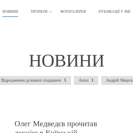
НОВИНИ
ПРОЕКТИ
ФОТОГАЛЕРЕЯ
ПУБЛІКАЦІЇ У ЗМІ
Відродження духовної
Центр практи
омадянського
НОВИНИ
спадщини
захисникам У
льства
Відродження духовної спадщини
5
Axios
1
Андрій Мацол
Олег Медведєв прочитав
лекцію в Київській