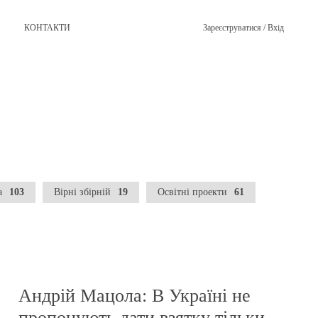
КОНТАКТИ
Зареєструватися / Вхід
ПЕРЕГЛЯНУТИ ВСЕ
чної допомоги
Фан-рух «Вірні збірній»
країни Axios
а
103
Вірні збірній
19
Освітні проекти
61
Андрій Мацола: В Україні не
пропонують дати взятку тільки