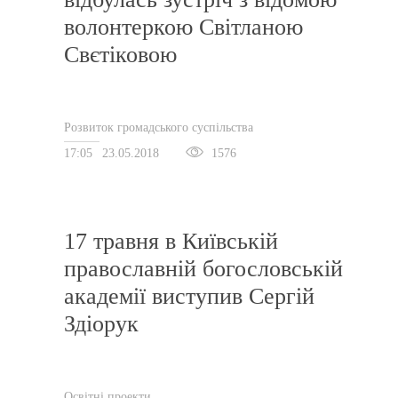
волонтеркою Світланою
Свєтіковою
Розвиток громадського суспільства
17:05
23.05.2018
1576
17 травня в Київській
православній богословській
академії виступив Сергій
Здіорук
Освітні проекти