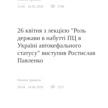
13:05
16.05.2018
1700
26 квітня з лекцією "Роль
держави в набутті ПЦ в
Україні автокефального
статусу" виступив Ростислав
Павленко
Освітні проекти
20:04
24.04.2018
2157