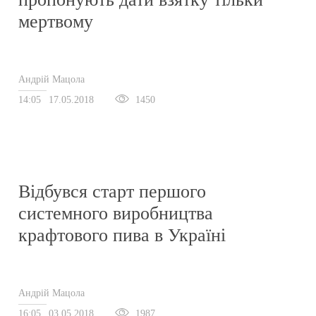
мертвому
Андрій Мацола
14:05
17.05.2018
1450
Відбувся старт першого
системного виробництва
крафтового пива в Україні
Андрій Мацола
16:05
03.05.2018
1987